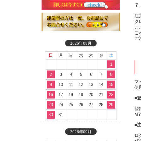
７
注
ク
こ
こ
ご
2026年08月
日
月
火
水
木
金
土
1
2
3
4
5
6
7
8
マ
9
10
11
12
13
14
15
使
16
17
18
19
20
21
22
■
23
24
25
26
27
28
29
登
M
30
31
■
2026年09月
ロ
M