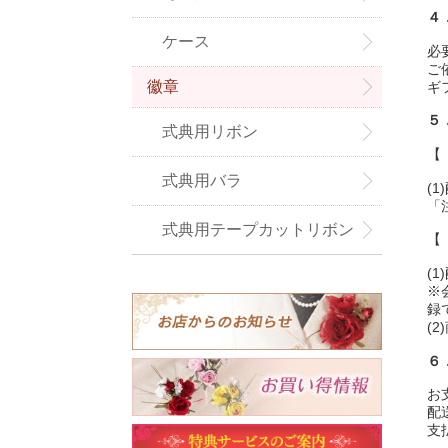
４
ケース
必
ご
徽章
ギ
５
式典用リボン
【
式典用バラ
(
「
式典用テープカットリボン
【
(
※
録
(2)
６
お
配
支