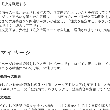
．注文を確定する
文情報の一覧が表示されますので、注文内容が正しいことを確認してく
レジット支払いを選んだお客様は、この画面でカード番号と有効期限を
こまでのお手続きで間違いが無いか確認し、「注文を確定する」ボタン
れで注文手続きは完了です。
注文完了後、弊社より注文確認メールが自動的に送信されますのでご確
マイページ
イページは会員登録をした方専用のページです。ログイン後、左側にメ
用できる機能については以下の通りです。
登録情報の編集
録している会員情報(お名前・住所・メールアドレス等)を変更すること
Y PAGEメニューの「登録情報」をクリックし、登録内容を変更してく
注文履歴
グインした状態で購入を行った場合に、注文履歴として注文日時や購入
Y PAGEメニューの「注文履歴」をクリックすると、今まで購入した情