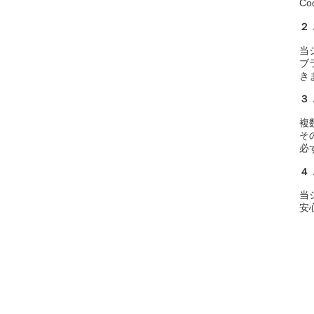
C
２
当
ブ
き
３
複
そ
必
４
当
安