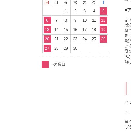
日
月
火
水
木
金
土
■
1
2
3
4
5
よ
6
7
8
9
10
11
12
除
13
14
15
16
17
18
19
M
新
20
21
22
23
24
25
26
配
ク
27
28
29
30
登
み
詳
休業日
当
１
当
ブ