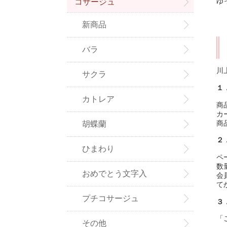
ゆ
コサージュ
新商品
バラ
川
サクラ
１
カトレア
商
カ
商
胡蝶蘭
２
ひまわり
ペ
数
おめでとう文字入
会
て
プチコサージュ
３
「
その他