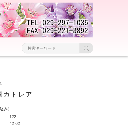
ュ
園カトレア
込み）
122
42-02