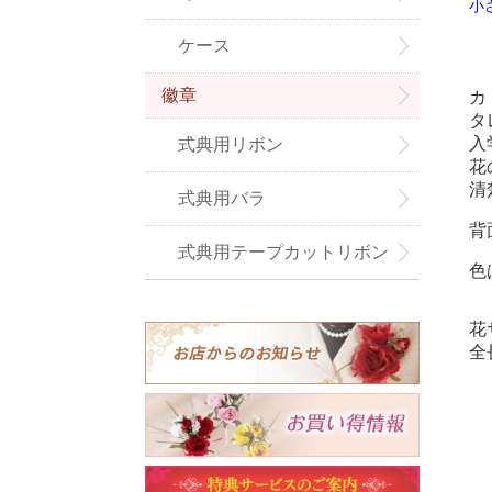
小
ケース
徽章
カ
タ
入
式典用リボン
花
清
式典用バラ
背
式典用テープカットリボン
色
花
全