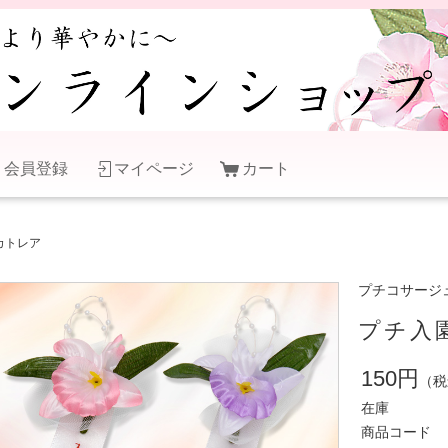
会員登録
マイページ
カート
カトレア
プチコサージ
プチ入
150円
（税
在庫
商品コード